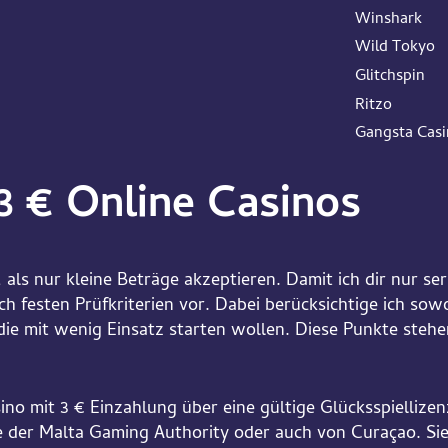
Winshark
Wild Tokyo
Glitchspin
Ritzo
Gangsta Cas
3 € Online Casinos
ls nur kleine Beträge akzeptieren. Damit ich dir nur ser
h festen Prüfkriterien vor. Dabei berücksichtige ich sow
, die mit wenig Einsatz starten wollen. Diese Punkte steh
ino mit 3 € Einzahlung über eine gültige Glücksspiellizen
e der Malta Gaming Authority oder auch von Curaçao. Sie