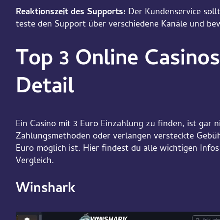
Reaktionszeit des Supports:
Der Kundenservice sollt
teste den Support über verschiedene Kanäle und bewe
Top 3 Online Casinos
Detail
Ein Casino mit 3 Euro Einzahlung zu finden, ist gar 
Zahlungsmethoden oder verlangen versteckte Gebühre
Euro möglich ist. Hier findest du alle wichtigen Inf
Vergleich.
Winshark