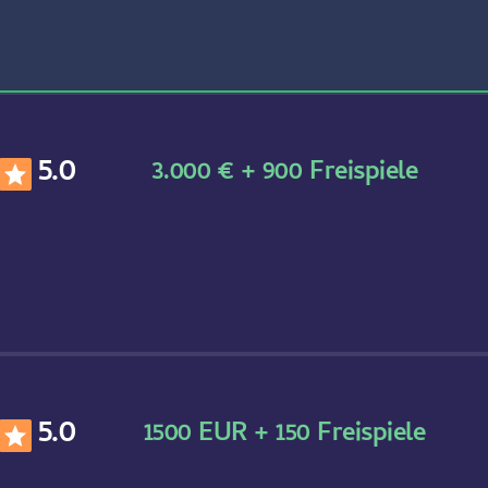
5.0
3.000 € + 900 Freispiele
5.0
1500 EUR + 150 Freispiele