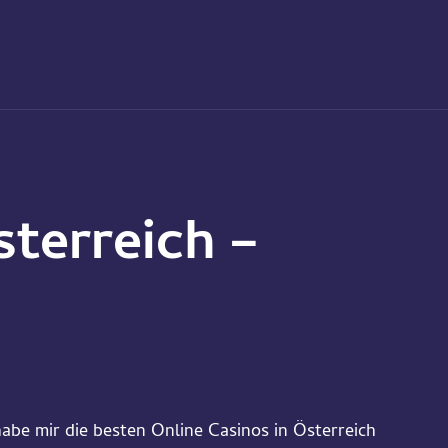
sterreich –
habe mir die besten Online Casinos in Österreich