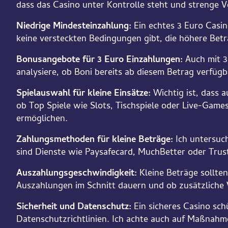
dass das Casino unter Kontrolle steht und strenge V
Niedrige Mindesteinzahlung:
Ein echtes 3 Euro Casi
keine versteckten Bedingungen gibt, die höhere Bet
Bonusangebote für 3 Euro Einzahlungen:
Auch mit 3
analysiere, ob Boni bereits ab diesem Betrag verfüg
Spielauswahl für kleine Einsätze:
Wichtig ist, dass 
ob Top Spiele wie Slots, Tischspiele oder Live-Game
ermöglichen.
Zahlungsmethoden für kleine Beträge:
Ich untersuc
sind Dienste wie Paysafecard, MuchBetter oder Trustl
Auszahlungsgeschwindigkeit:
Kleine Beträge sollte
Auszahlungen im Schnitt dauern und ob zusätzliche
Sicherheit und Datenschutz:
Ein sicheres Casino sc
Datenschutzrichtlinien. Ich achte auch auf Maßnahm