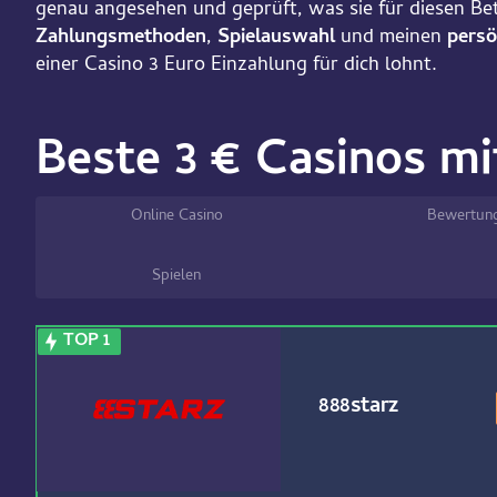
genau angesehen und geprüft, was sie für diesen Betr
Zahlungsmethoden
,
Spielauswahl
und meinen
persö
einer Casino 3 Euro Einzahlung für dich lohnt.
Beste 3 € Casinos mi
Online Casino
Bewertun
Spielen
888starz